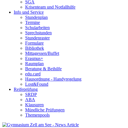
SGA
Krisenteam und Notfallhilfe
Info und Service
Stundenplan
Termine
Schularbeiten
Sprechstunden
Stundenraster
Formulare
Bibliothek
Mittagessen/Buffet
Erasmus+
Raumplan
Beratung & Beihilfe
edu.card
Hausordnung - Handyregelung
Lost&Found
Reifeprüfung
SRDP
ABA
Klausuren
Mündliche Prüfungen
Themenpools