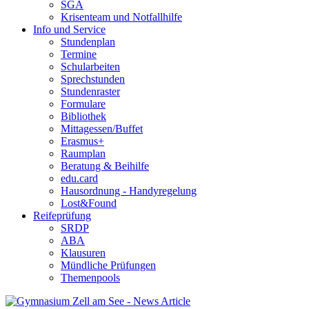
SGA
Krisenteam und Notfallhilfe
Info und Service
Stundenplan
Termine
Schularbeiten
Sprechstunden
Stundenraster
Formulare
Bibliothek
Mittagessen/Buffet
Erasmus+
Raumplan
Beratung & Beihilfe
edu.card
Hausordnung - Handyregelung
Lost&Found
Reifeprüfung
SRDP
ABA
Klausuren
Mündliche Prüfungen
Themenpools