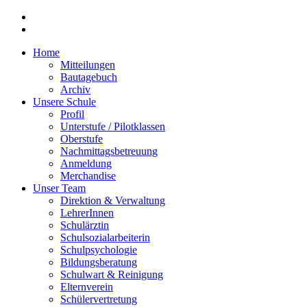
Home
Mitteilungen
Bautagebuch
Archiv
Unsere Schule
Profil
Unterstufe / Pilotklassen
Oberstufe
Nachmittagsbetreuung
Anmeldung
Merchandise
Unser Team
Direktion & Verwaltung
LehrerInnen
Schulärztin
Schulsozialarbeiterin
Schulpsychologie
Bildungsberatung
Schulwart & Reinigung
Elternverein
Schülervertretung