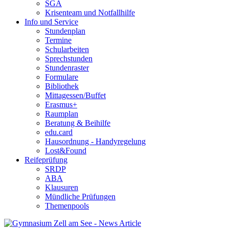
SGA
Krisenteam und Notfallhilfe
Info und Service
Stundenplan
Termine
Schularbeiten
Sprechstunden
Stundenraster
Formulare
Bibliothek
Mittagessen/Buffet
Erasmus+
Raumplan
Beratung & Beihilfe
edu.card
Hausordnung - Handyregelung
Lost&Found
Reifeprüfung
SRDP
ABA
Klausuren
Mündliche Prüfungen
Themenpools