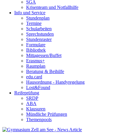
SGA
Krisenteam und Notfallhilfe
Info und Service
Stundenplan
Termine
Schularbeiten
Sprechstunden
Stundenraster
Formulare
Bibliothek
Mittagessen/Buffet
Erasmus+
Raumplan
Beratung & Beihilfe
edu.card
Hausordnung - Handyregelung
Lost&Found
Reifeprüfung
SRDP
ABA
Klausuren
Mündliche Prüfungen
Themenpools